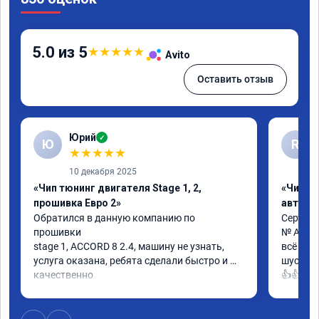
5.0 из 5
★
★
★
★
★
Avito
Оставить отзыв
Юрий
✓
Ю
R
★
★
★
★
★
10 декабря 2025
«Чип тюнинг двигателя Stage 1, 2,
«Чип т
прошивка Евро 2»
автомо
Обратился в данную компанию по 
Сертифи
прошивки

№ A0130
stage 1, ACCORD 8 2.4, машину не узнать, 
всё кла
услуга оказана, ребята сделали быстро и 
шустрее
качественно

👍👍
советую