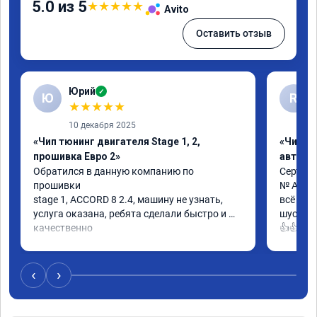
5.0 из 5
★
★
★
★
★
Avito
Оставить отзыв
Юрий
✓
Ю
R
★
★
★
★
★
10 декабря 2025
«Чип тюнинг двигателя Stage 1, 2,
«Чип т
прошивка Евро 2»
автомо
Обратился в данную компанию по 
Сертифи
прошивки

№ A0130
stage 1, ACCORD 8 2.4, машину не узнать, 
всё кла
услуга оказана, ребята сделали быстро и 
шустрее
качественно

👍👍
советую
‹
›