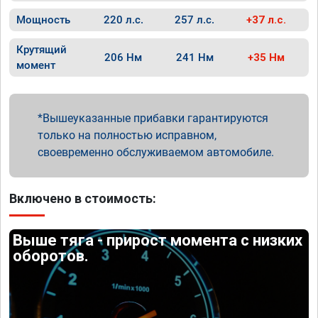
Мощность
220 л.с.
257 л.с.
+37 л.с.
Крутящий
206 Нм
241 Нм
+35 Нм
момент
Вышеуказанные прибавки гарантируются
только на полностью исправном,
своевременно обслуживаемом автомобиле.
Включено в стоимость:
Выше тяга - прирост момента с низких
оборотов.