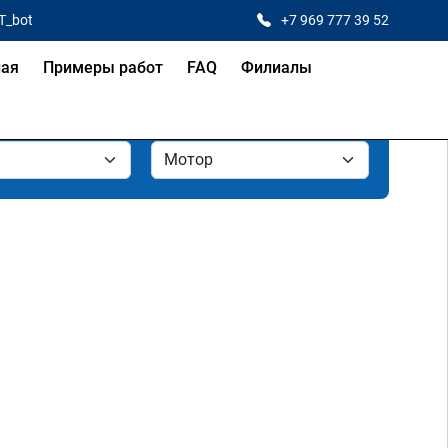
T_bot
+7 969 777 39 52
ная
Примеры работ
FAQ
Филиалы