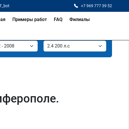
T_bot
+7 969 777 39 52
ная
Примеры работ
FAQ
Филиалы
имферополе.