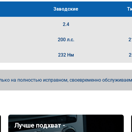
Заводские
Т
2.4
200 л.с.
2
232 Нм
2
лько на полностью исправном, своевременно обслуживае
Лучше подхват -