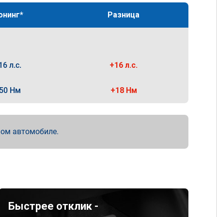
юнинг*
Разница
16 л.с.
+16 л.с.
50 Нм
+18 Нм
мом автомобиле.
Быстрее отклик -