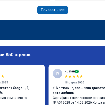
Показать все
ии 850 оценок
Ruslan
✓
R
★
★
★
★
★
★
★
я 2025
18 марта 2026
гателя Stage 1, 2,
«Чип тюнинг, прошивка двигат
2»
автомобиля»
ную компанию по 
Сертификат подлинности прошив
№ A013028 от 14.03.2026 Хонда ак