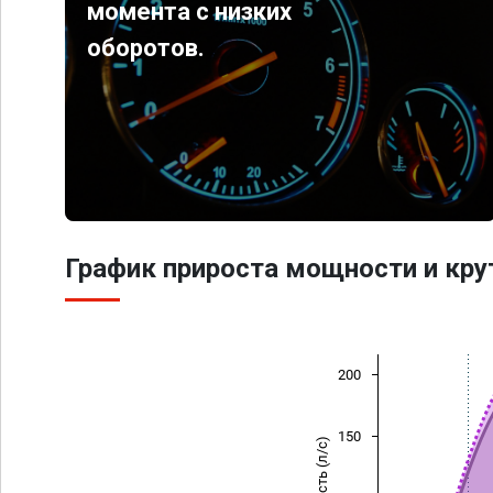
момента с низких
оборотов.
График прироста мощности и кр
200
150
Мощность (л/с)