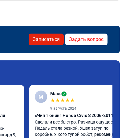
Записаться
Задать вопрос
Макс
✓
М
★
★
★
★
★
9 августа 2024
еля
«Чип тюнинг Honda Civic 8 2006-2011»
Сделали все быстро. Разница ощущается. 
Педаль стала резкой. Ушел затуп по 
ки

коробке. У кого тупой робот, рекомендую.
корд 9, 