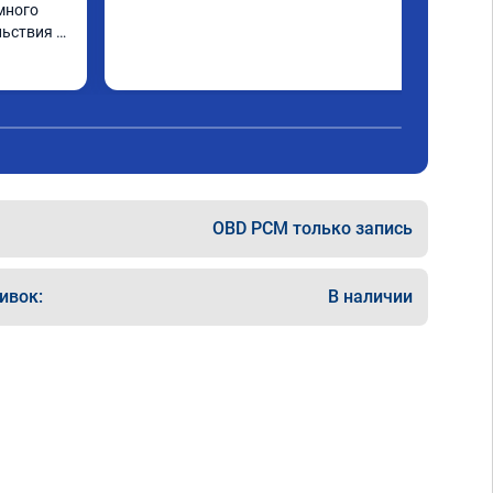
много 
ьствия 
OBD PCM только запись
ивок:
В наличии