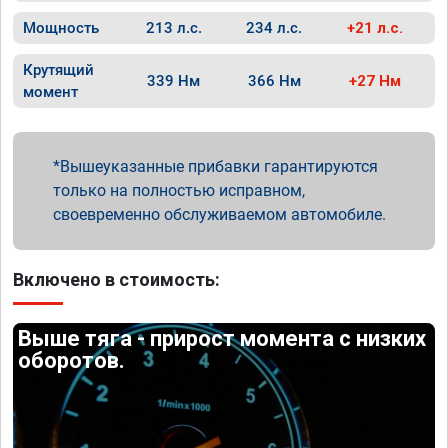
Мощность
213 л.с.
234 л.с.
+21 л.с.
Крутящий
339 Нм
366 Нм
+27 Нм
момент
Вышеуказанные прибавки гарантируются
только на полностью исправном,
своевременно обслуживаемом автомобиле.
Включено в стоимость:
Выше тяга - прирост момента с низких
оборотов.