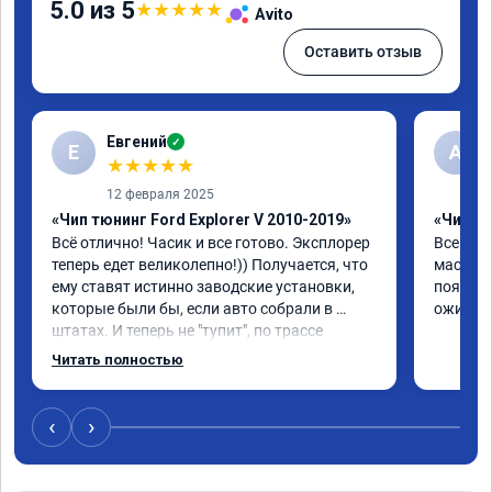
5.0 из 5
★
★
★
★
★
Avito
Оставить отзыв
Евгений
✓
Е
А
★
★
★
★
★
12 февраля 2025
«Чип тюнинг Ford Explorer V 2010-2019»
«Чип т
Всё отлично! Часик и все готово. Эксплорер 
Все отл
теперь едет великолепно!)) Получается, что 
мастер 
ему ставят истинно заводские установки, 
появила
которые были бы, если авто собрали в 
ожил. С
штатах. И теперь не "тупит", по трассе 
расход стал на 3 литра ниже! По городу 
Читать полностью
меньше, если ездить как до прошивки. Но в 
том то и дело, что теперь ездить как до 
прошивки не охота!)) В общем, доволен!))
‹
›