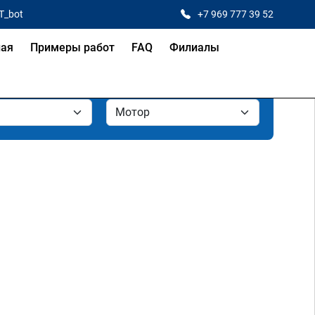
T_bot
+7 969 777 39 52
ная
Примеры работ
FAQ
Филиалы