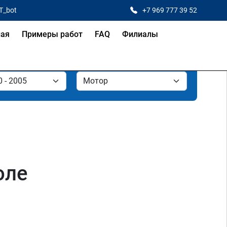
T_bot
+7 969 777 39 52
ная
Примеры работ
FAQ
Филиалы
оле