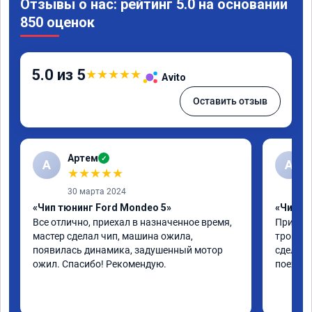
Отзывы о нас: рейтинг 5.0 на основании
850 оценок
5.0 из 5
★
★
★
★
★
Avito
Оставить отзыв
Артем
✓
А
А
★
★
★
★
★
30 марта 2024
«Чип тюнинг Ford Mondeo 5»
«Чип тю
Все отлично, приехал в назначенное время, 
Приехал
мастер сделал чип, машина ожила, 
троила 
появилась динамика, задушенный мотор 
сделали
ожил. Спасибо! Рекомендую.
поехала