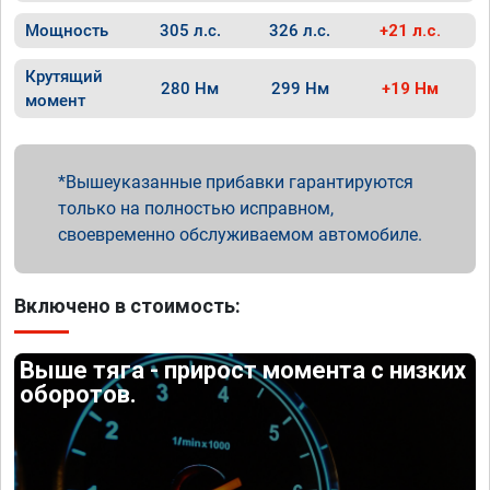
Мощность
305 л.с.
326 л.с.
+21 л.с.
Крутящий
280 Нм
299 Нм
+19 Нм
момент
Вышеуказанные прибавки гарантируются
только на полностью исправном,
своевременно обслуживаемом автомобиле.
Включено в стоимость:
Выше тяга - прирост момента с низких
оборотов.