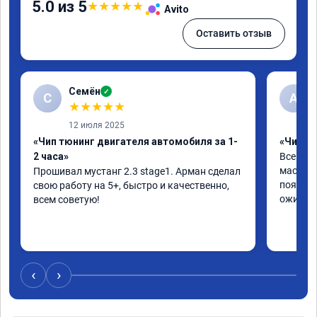
5.0 из 5
★
★
★
★
★
Avito
Оставить отзыв
Семён
✓
С
А
★
★
★
★
★
12 июля 2025
«Чип тюнинг двигателя автомобиля за 1-
«Чип т
2 часа»
Все отл
мастер 
Прошивал мустанг 2.3 stage1. Арман сделал 
появила
свою работу на 5+, быстро и качественно, 
ожил. С
всем советую!
‹
›