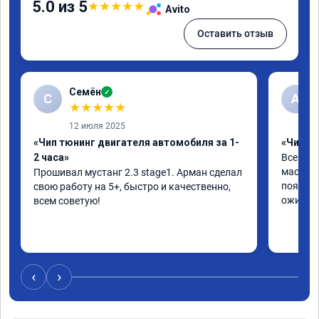
5.0 из 5
★
★
★
★
★
Avito
Оставить отзыв
Семён
✓
С
А
★
★
★
★
★
12 июля 2025
«Чип тюнинг двигателя автомобиля за 1-
«Чип т
2 часа»
Все отл
мастер 
Прошивал мустанг 2.3 stage1. Арман сделал 
появила
свою работу на 5+, быстро и качественно, 
ожил. С
всем советую!
‹
›