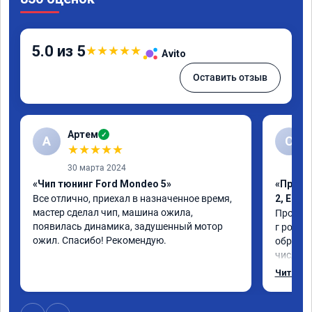
5.0 из 5
★
★
★
★
★
Avito
Оставить отзыв
Артем
✓
А
С
★
★
★
★
★
30 марта 2024
«Чип тюнинг Ford Mondeo 5»
«Проши
Все отлично, приехал в назначенное время, 
2, Егр
мастер сделал чип, машина ожила, 
Прошили
появилась динамика, задушенный мотор 
г рожден
ожил. Спасибо! Рекомендую.
обратил
число, 
важно р
Читать 
которая
Обновил
братишка