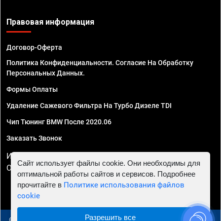
Правовая информация
Договор-Оферта
Политика Конфиденциальности. Согласие На Обработку
Персональных Данных.
Формы Оплаты
Удаление Сажевого Фильтра На Турбо Дизеле TDI
Чип Тюнинг BMW После 2020.06
Заказать Звонок
ИП Смирнов Георгий Павлович. ИНН 781302555843,
Сайт использует файлы cookie. Они необходимы для
ОГРНИП 324470400032610
оптимальной работы сайтов и сервисов. Подробнее
прочитайте в
Политике использования файлов
cookie
Разрешить все
© 2010 - 2026 Чип тюнинг в Симферополе - Автосервис