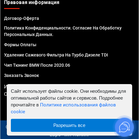
Правовая информация
Договор-Оферта
Политика Конфиденциальности. Согласие На Обработку
Персональных Данных.
Формы Оплаты
Удаление Сажевого Фильтра На Турбо Дизеле TDI
Чип Тюнинг BMW После 2020.06
Заказать Звонок
ИП Смирнов Георгий Павлович. ИНН 781302555843,
Сайт использует файлы cookie. Они необходимы для
ОГРНИП 324470400032610
оптимальной работы сайтов и сервисов. Подробнее
прочитайте в
Политике использования файлов
cookie
Разрешить все
© 2010 - 2026 Чип тюнинг в Симферополе - Автосервис
"Евро Чип Тюнинг"