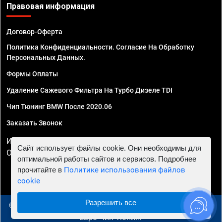
Правовая информация
Договор-Оферта
Политика Конфиденциальности. Согласие На Обработку
Персональных Данных.
Формы Оплаты
Удаление Сажевого Фильтра На Турбо Дизеле TDI
Чип Тюнинг BMW После 2020.06
Заказать Звонок
ИП Смирнов Георгий Павлович. ИНН 781302555843,
Сайт использует файлы cookie. Они необходимы для
ОГРНИП 324470400032610
оптимальной работы сайтов и сервисов. Подробнее
прочитайте в
Политике использования файлов
cookie
Разрешить все
© 2010 - 2026 Чип тюнинг в Симферополе - Автосервис
"Евро Чип Тюнинг"