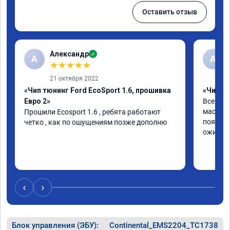
Оставить отзыв
Александр
✓
А
А
★
★
★
★
★
21 октября 2022
«Чип тюнинг Ford EcoSport 1.6, прошивка
«Чип т
Евро 2»
Все отл
мастер 
Прошили Ecosport 1.6 , ребята работают 
появила
четко , как по ошущениям позже дополню
ожил. С
‹
›
Блок управления (ЭБУ):
Continental_EMS2204_TC1738