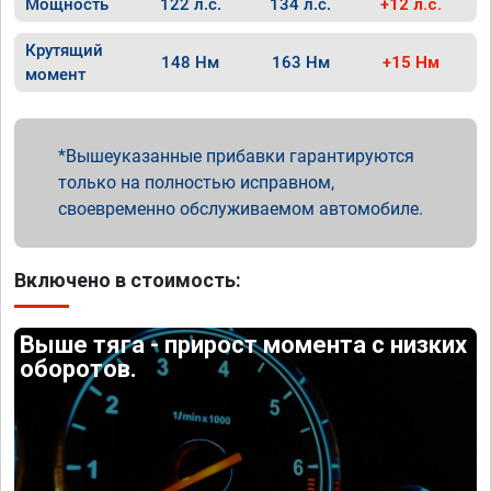
Мощность
122 л.с.
134 л.с.
+12 л.с.
Крутящий
148 Нм
163 Нм
+15 Нм
момент
Вышеуказанные прибавки гарантируются
только на полностью исправном,
своевременно обслуживаемом автомобиле.
Включено в стоимость:
Выше тяга - прирост момента с низких
оборотов.