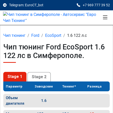
Telegram: EuroCT_bot
+7 969 777 39 52
Чип тюнинг
Ford
EcoSport
1.6 122 л.с
Чип тюнинг Ford EcoSport 1.6
122 лс в Симферополе.
Stage 1
Stage 2
Параметр
Заводские
Тюнинг*
Разница
Объем
1.6
двигателя