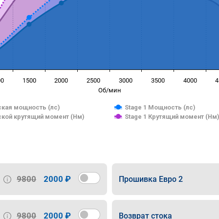
00
1500
2000
2500
3000
3500
4000
4
Об/мин
кая мощность (лс)
Stage 1 Мощность (лс)
кой крутящий момент (Нм)
Stage 1 Крутящий момент (Нм
9800
2000 ₽
Прошивка Евро 2
9800
2000 ₽
Возврат стока