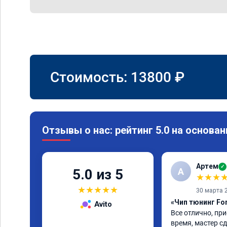
Стоимость:
13800
₽
Отзывы о нас: рейтинг 5.0 на основан
Артем
✓
А
5.0 из 5
★
★
★
★
★
★
★
★
30 марта 
«Чип тюнинг Fo
Avito
Все отлично, при
время, мастер сд