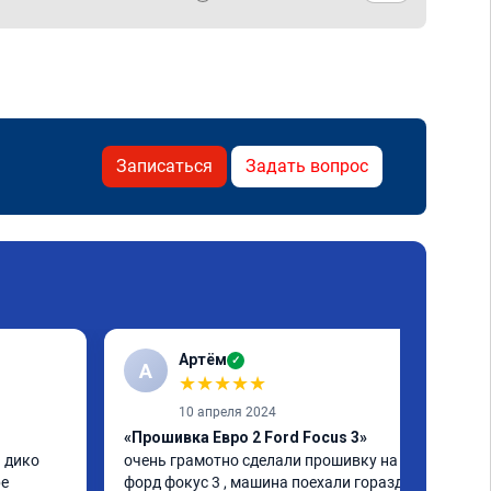
Записаться
Задать вопрос
Артём
✓
А
★
★
★
★
★
10 апреля 2024
«Прошивка Евро 2 Ford Focus 3»
 дико 
очень грамотно сделали прошивку на 
е 
форд фокус 3 , машина поехали гораздо 