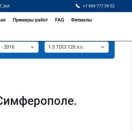
T_bot
+7 969 777 39 52
ная
Примеры работ
FAQ
Филиалы
в Симферополе.