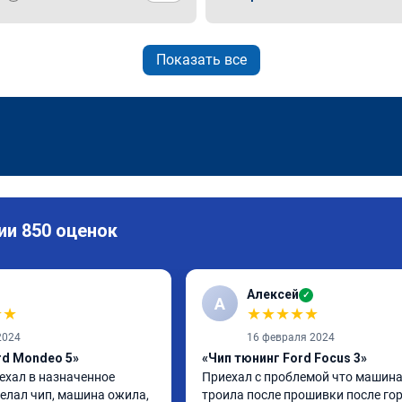
Показать все
ии 850 оценок
Алексей
✓
А
★
★
★
★
★
★
★
2024
16 февраля 2024
rd Mondeo 5»
«Чип тюнинг Ford Focus 3»
ехал в назначенное 
Приехал с проблемой что машина
елал чип, машина ожила, 
троила после прошивки после гор