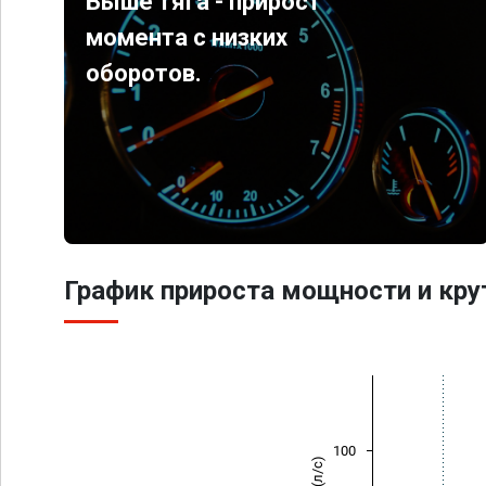
Выше тяга - прирост
момента с низких
оборотов.
График прироста мощности и кр
100