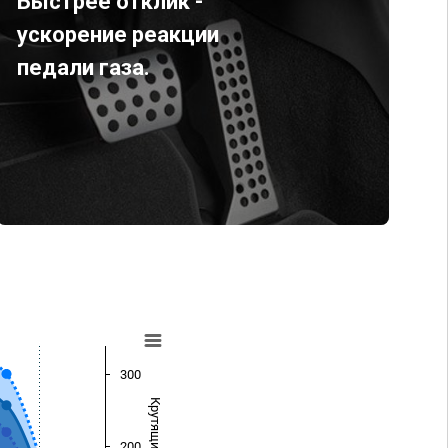
Быстрее отклик -
ускорение реакции
педали газа.
300
200