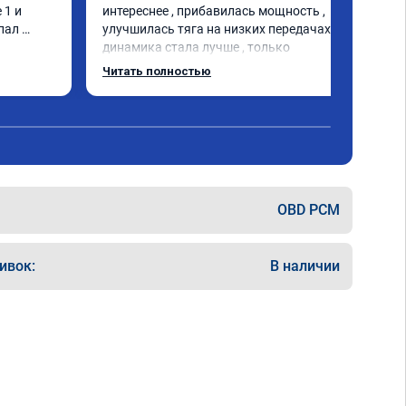
1 и 
интереснее , прибавилась мощность , 
пал 
улучшилась тяга на низких передачах , 
динамика стала лучше , только 
позитивные эмоции , цена 
Читать полностью
соответствовала заявленной , 
рекомендую этот сервис
OBD PCM
ивок:
В наличии