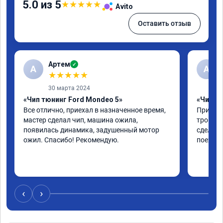
5.0 из 5
★
★
★
★
★
Avito
Оставить отзыв
Артем
✓
А
А
★
★
★
★
★
30 марта 2024
«Чип тюнинг Ford Mondeo 5»
«Чип тю
Все отлично, приехал в назначенное время, 
Приехал
мастер сделал чип, машина ожила, 
троила 
появилась динамика, задушенный мотор 
сделали
ожил. Спасибо! Рекомендую.
поехала
‹
›