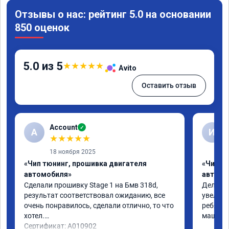
Отзывы о нас: рейтинг 5.0 на основании
850 оценок
5.0 из 5
★
★
★
★
★
Avito
Оставить отзыв
Account
✓
A
И
★
★
★
★
★
18 ноября 2025
«Чип тюнинг, прошивка двигателя
«Чип т
автомобиля»
автомо
Сделали прошивку Stage 1 на Бмв 318d, 
Делали 
результат соответствовал ожиданию, все 
увеличе
очень понравилось, сделали отлично, то что 
ребята 
хотел.

машина 
Сертификат: A010902