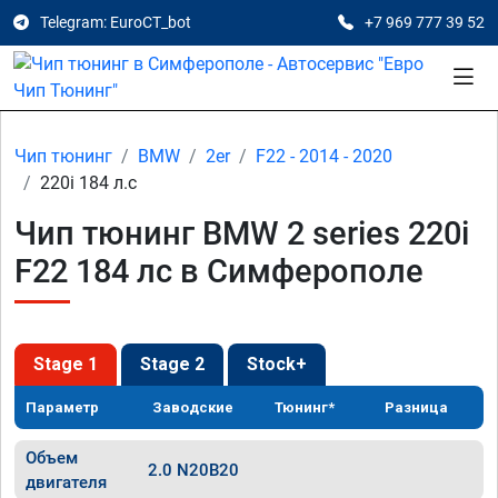
Telegram: EuroCT_bot
+7 969 777 39 52
Чип тюнинг
BMW
2er
F22 - 2014 - 2020
220i 184 л.с
Чип тюнинг BMW 2 series 220i
F22 184 лс в Симферополе
Stage 1
Stage 2
Stock+
Параметр
Заводские
Тюнинг*
Разница
Объем
2.0 N20B20
двигателя