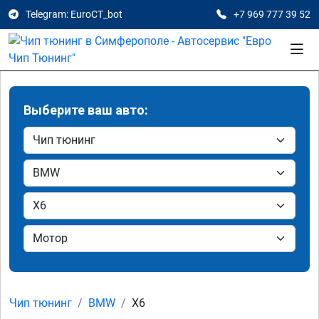
Telegram: EuroCT_bot
+7 969 777 39 52
Выберите ваш авто:
Чип тюнинг
BMW
X6