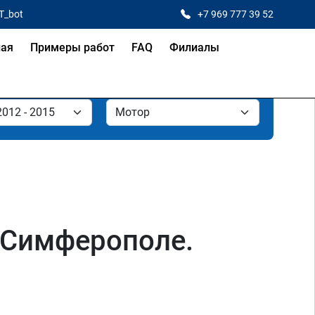
T_bot
+7 969 777 39 52
ная
Примеры работ
FAQ
Филиалы
 Симферополе.