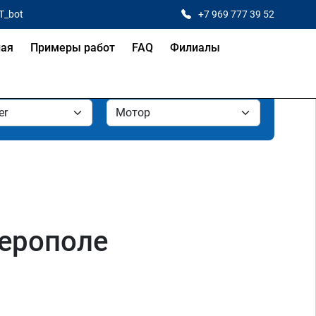
T_bot
+7 969 777 39 52
ная
Примеры работ
FAQ
Филиалы
ферополе