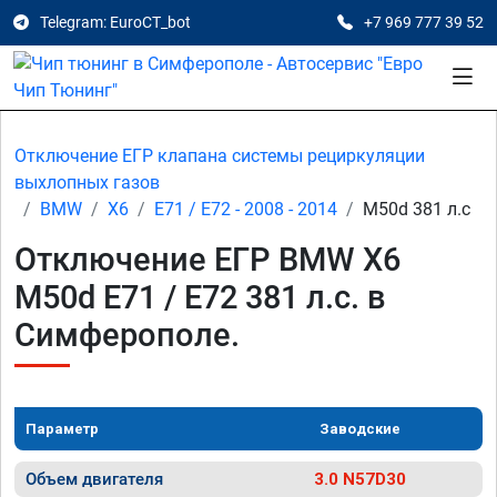
Telegram: EuroCT_bot
+7 969 777 39 52
Отключение ЕГР клапана системы рециркуляции
выхлопных газов
BMW
X6
E71 / E72 - 2008 - 2014
M50d 381 л.с
Отключение ЕГР BMW X6
M50d E71 / E72 381 л.с. в
Симферополе.
Параметр
Заводские
Объем двигателя
3.0 N57D30