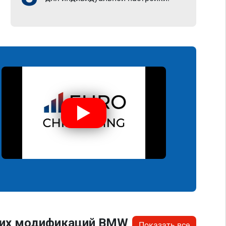
угих модификаций BMW
Показать все