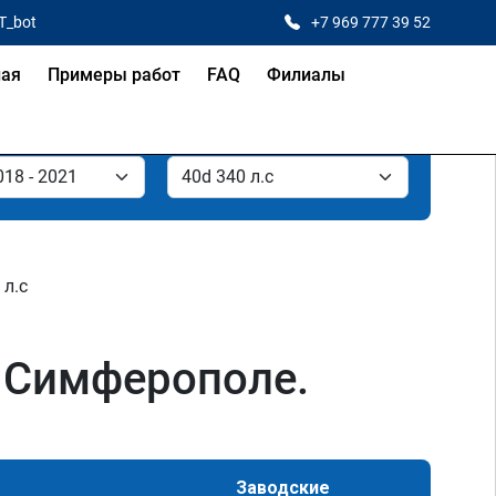
T_bot
+7 969 777 39 52
ная
Примеры работ
FAQ
Филиалы
 л.с
в Симферополе.
Заводские