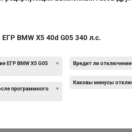
ЕГР BMW X5 40d G05 340 л.с.
ие ЕГР BMW X5 G05
Вредит ли отключение
Каковы минусы отключ
после программного