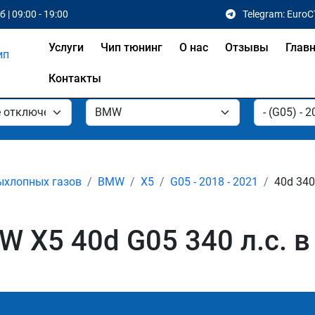
 | 09:00 - 19:00
Telegram: EuroC
Услуги
Чип тюнинг
О нас
Отзывы
Глав
Контакты
ыхлопных газов
BMW
X5
G05 - 2018 - 2021
40d 340
 X5 40d G05 340 л.с. 