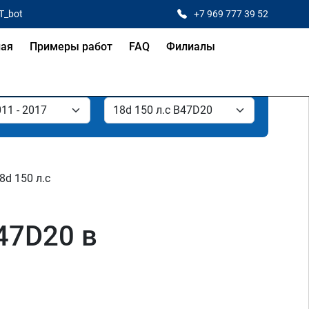
T_bot
+7 969 777 39 52
ная
Примеры работ
FAQ
Филиалы
8d 150 л.с
47D20 в