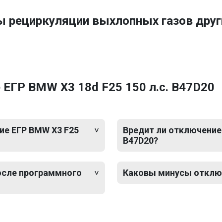
ы рециркуляции выхлопных газов др
ЕГР BMW X3 18d F25 150 л.с. B47D20
ие ЕГР BMW X3 F25
Вредит ли отключение 
B47D20?
после программного
Каковы минусы отключ