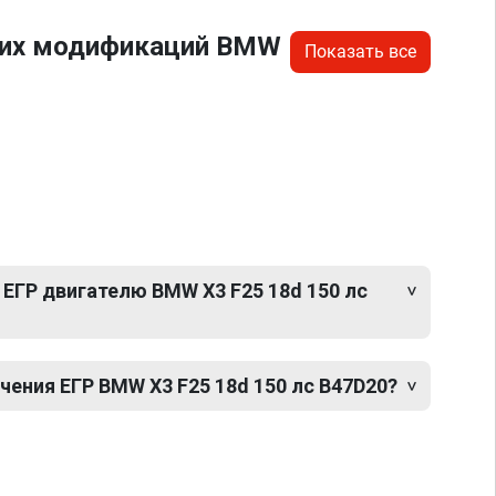
угих модификаций BMW
Показать все
ЕГР двигателю BMW X3 F25 18d 150 лс
ения ЕГР BMW X3 F25 18d 150 лс B47D20?