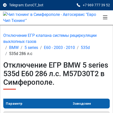
Telegram: EuroCT_bot
+7 969 777 39 52
Отключение ЕГР клапана системы рециркуляции
выхлопных газов
BMW
5 series
E60 - 2003 - 2010
535d
535d 286 л.с
Отключение ЕГР BMW 5 series
535d E60 286 л.с. M57D30T2 в
Симферополе.
Параметр
Заводские