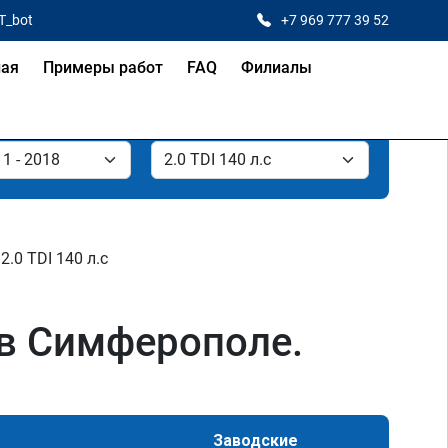
T_bot
+7 969 777 39 52
ная
Примеры работ
FAQ
Филиалы
2.0 TDI 140 л.с
. в Симферополе.
Заводские