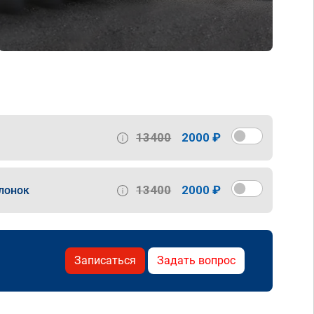
13400
2000 ₽
13400
2000 ₽
лонок
Записаться
Задать вопрос