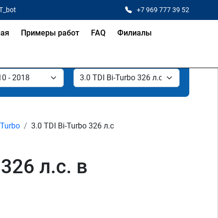
T_bot
+7 969 777 39 52
ная
Примеры работ
FAQ
Филиалы
-Turbo
3.0 TDI Bi-Turbo 326 л.с
326 л.с. в