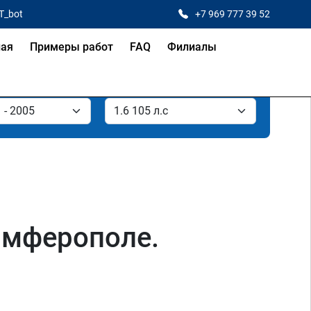
T_bot
+7 969 777 39 52
ная
Примеры работ
FAQ
Филиалы
Симферополе.