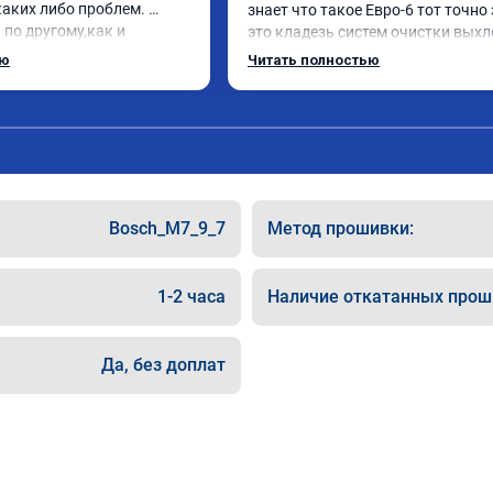
аких либо проблем. 
знает что такое Евро-6 тот точно 
по другому,как и 
это кладезь систем очистки выхл
нравилось. Рекомендую 
газов, там и ЕГР и мочевина, саж
ью
Читать полностью
ю.
фильтр и катализатор и тд

Обратился к ребятам чтобы откл
все эти системы.

Хорошие специалисты, сделали вс
как договаривались, всегда были 
связи, дали гарантию на работы, а
Главное!!!! Машина стала ракетой 
Bosch_M7_9_7
Метод прошивки:
поехало, ничего теперь не мешает 
двигаться в оживленном городе, 
маневренность +1000 сразу.

1-2 часа
Наличие откатанных прош
В общем рекомендую. Всем добра 
прямого пути!
Да, без доплат