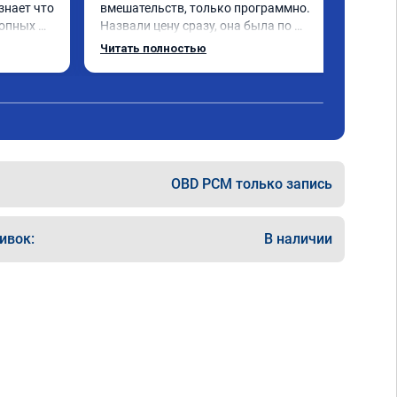
знает что 
вмешательств, только программно. 
опных 
Назвали цену сразу, она была по 
евый 
окончании работ без изменений. 
Читать полностью
Александр профи своего дела, спокойно 
ючили 
ответил на все мои вопросы и 
качественно сделал работу. Спасибо 
е в срок 
большое и процветания сервису!!!
на 
 
!!! Все 
OBD PCM только запись
ивок:
В наличии
и 