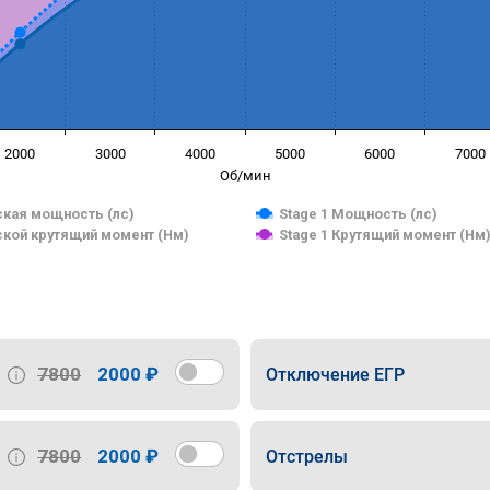
2000
3000
4000
5000
6000
7000
Об/мин
кая мощность (лс)
Stage 1 Мощность (лс)
кой крутящий момент (Нм)
Stage 1 Крутящий момент (Нм
7800
2000 ₽
Отключение ЕГР
7800
2000 ₽
Отстрелы