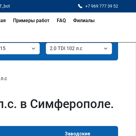
T_bot
+7 969 777 39 52
ная
Примеры работ
FAQ
Филиалы
 л.с
л.с. в Симферополе.
Заводские