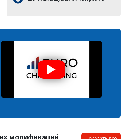
гих модификаций
Показать все