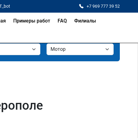
T_bot
+7 969 777 39 52
ная
Примеры работ
FAQ
Филиалы
ерополе