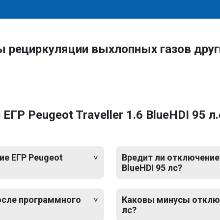
ы рециркуляции выхлопных газов дру
Р Peugeot Traveller 1.6 BlueHDI 95 л.
е ЕГР Peugeot
Вредит ли отключение 
BlueHDI 95 лс?
после программного
Каковы минусы отключе
лс?