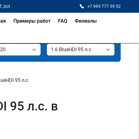
T_bot
+7 969 777 39 52
ная
Примеры работ
FAQ
Филиалы
lueHDI 95 л.с
 95 л.с. в