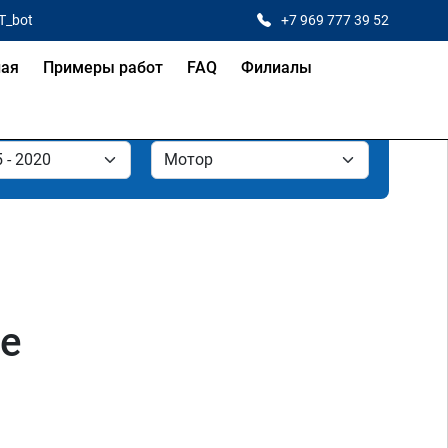
T_bot
+7 969 777 39 52
ная
Примеры работ
FAQ
Филиалы
ле