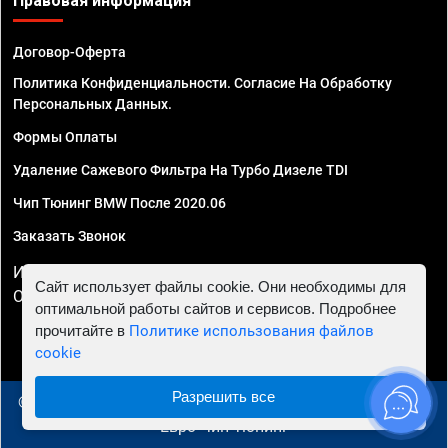
Правовая информация
Договор-Оферта
Политика Конфиденциальности. Согласие На Обработку
Персональных Данных.
Формы Оплаты
Удаление Сажевого Фильтра На Турбо Дизеле TDI
Чип Тюнинг BMW После 2020.06
Заказать Звонок
ИП Смирнов Георгий Павлович. ИНН 781302555843,
Сайт использует файлы cookie. Они необходимы для
ОГРНИП 324470400032610
оптимальной работы сайтов и сервисов. Подробнее
прочитайте в
Политике использования файлов
cookie
Разрешить все
© 2010 - 2026 Чип тюнинг в Симферополе - Автосервис
"Евро Чип Тюнинг"