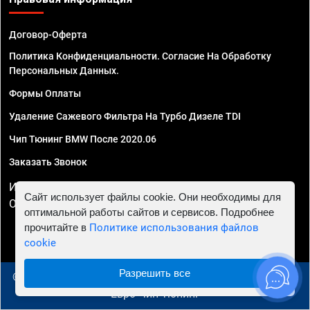
Договор-Оферта
Политика Конфиденциальности. Согласие На Обработку
Персональных Данных.
Формы Оплаты
Удаление Сажевого Фильтра На Турбо Дизеле TDI
Чип Тюнинг BMW После 2020.06
Заказать Звонок
ИП Смирнов Георгий Павлович. ИНН 781302555843,
Сайт использует файлы cookie. Они необходимы для
ОГРНИП 324470400032610
оптимальной работы сайтов и сервисов. Подробнее
прочитайте в
Политике использования файлов
cookie
Разрешить все
© 2010 - 2026 Чип тюнинг в Симферополе - Автосервис
"Евро Чип Тюнинг"