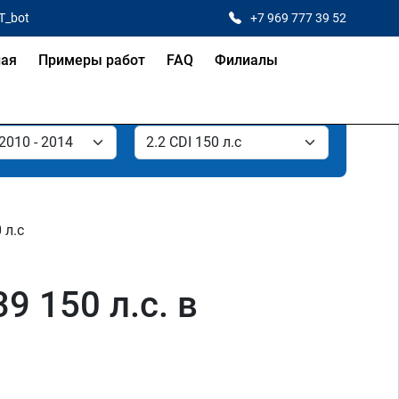
T_bot
+7 969 777 39 52
ная
Примеры работ
FAQ
Филиалы
 л.с
9 150 л.с. в