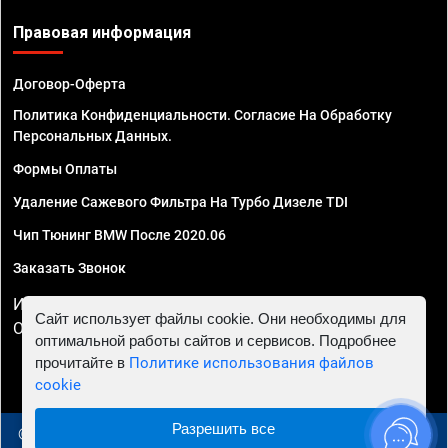
Правовая информация
Договор-Оферта
Политика Конфиденциальности. Согласие На Обработку
Персональных Данных.
Формы Оплаты
Удаление Сажевого Фильтра На Турбо Дизеле TDI
Чип Тюнинг BMW После 2020.06
Заказать Звонок
ИП Смирнов Георгий Павлович. ИНН 781302555843,
Сайт использует файлы cookie. Они необходимы для
ОГРНИП 324470400032610
оптимальной работы сайтов и сервисов. Подробнее
прочитайте в
Политике использования файлов
cookie
Разрешить все
© 2010 - 2026 Чип тюнинг в Симферополе - Автосервис