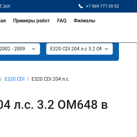
T_bot
+7 969 777 39 52
ная
Примеры работ
FAQ
Филиалы
E320 CDI
E320 CDI 204 л.с
4 л.с. 3.2 OM648 в