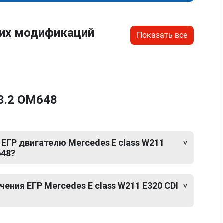
гих модификаций
Показать все
 3.2 OM648
ЕГР двигателю Mercedes E class W211
648?
ния ЕГР Mercedes E class W211 E320 CDI