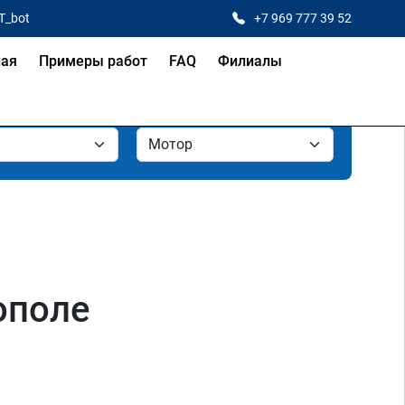
T_bot
+7 969 777 39 52
ная
Примеры работ
FAQ
Филиалы
ополе