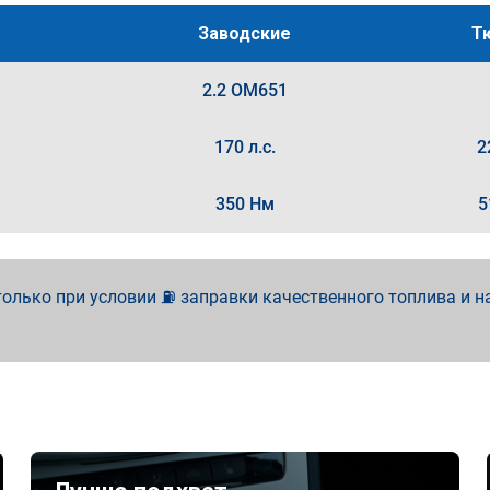
Заводские
Т
2.2 OM651
170 л.с.
2
350 Нм
5
олько при условии ⛽ заправки качественного топлива и н