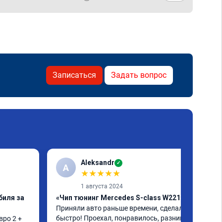
Записаться
Задать вопрос
Aleksandr
✓
A
★
★
★
★
★
1 августа 2024
биля за
«Чип тюнинг Mercedes S-class W221»
Приняли авто раньше времени, сделали 
быстро! Проехал, понравилось, разница 
ро 2 + 