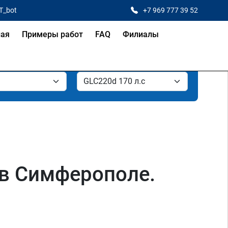
T_bot
+7 969 777 39 52
ная
Примеры работ
FAQ
Филиалы
 в Симферополе.