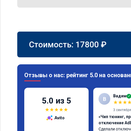
Стоимость:
17800
₽
Отзывы о нас: рейтинг 5.0 на основан
Вадим
✓
В
5.0 из 5
★
★
★
★
★
★
★
★
3 сентябр
«Чип тюнинг, пр
Avito
отключение Ad
Сделали отключе