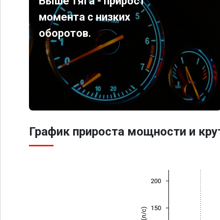
Выше тяга - прирост
момента с низких
оборотов.
График прироста мощности и кр
200
150