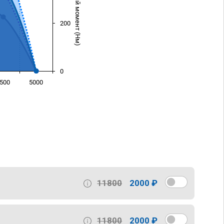
Крутящий момент (Нм)
200
0
500
5000
)
11800
2000 ₽
11800
2000 ₽