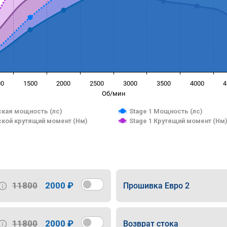
00
1500
2000
2500
3000
3500
4000
4
Об/мин
кая мощность (лс)
Stage 1 Мощность (лс)
кой крутящий момент (Нм)
Stage 1 Крутящий момент (Нм
11800
2000 ₽
Прошивка Евро 2
11800
2000 ₽
Возврат стока