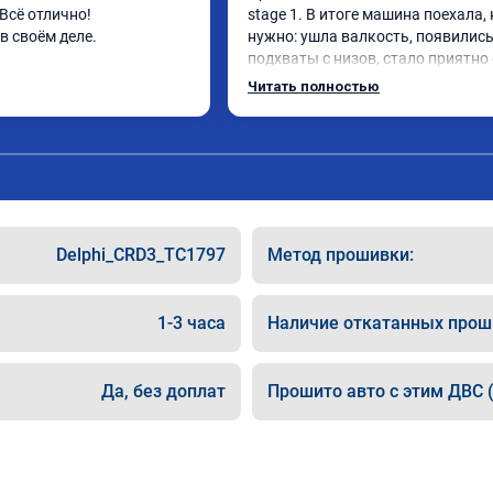
сё отлично! 
stage 1. В итоге машина поехала, 
 своём деле. 
нужно: ушла валкость, появились
подхваты с низов, стало приятно 
Одни из лучших трат, в авто! 🔥
Читать полностью
Delphi_CRD3_TC1797
Метод прошивки:
1-3 часа
Наличие откатанных прош
Да, без доплат
Прошито авто с этим ДВС (