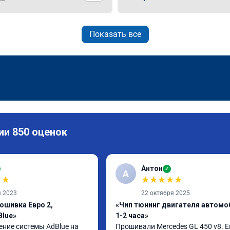
Показать все
ии 850 оценок
Антон
✓
А
★
★
★
★
★
★
★
я 2023
22 октября 2025
ошивка Евро 2,
«Чип тюнинг двигателя автомо
Blue»
1-2 часа»
ние системы AdBlue на 
Прошивали Mercedes GL 450 v8. Ев