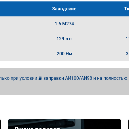
Заводские
Т
1.6 M274
129 л.с.
1
200 Нм
3
лько при условии ⛽ заправки АИ100/АИ98 и на полностью