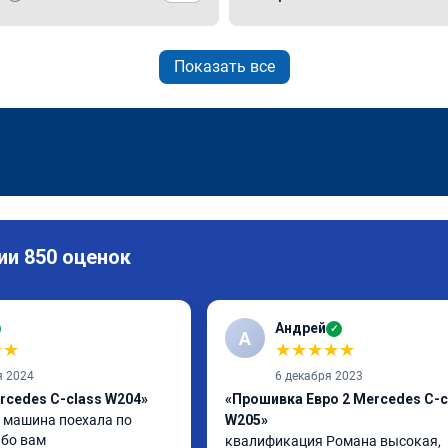
Показать все
ии 850 оценок
Андрей
✓
А
★
★
★
★
★
★
★
я 2024
6 декабря 2023
rcedes C-class W204»
«Прошивка Евро 2 Mercedes C-c
машина поехала по 
W205»
ибо вам
квалификация Романа высокая, 