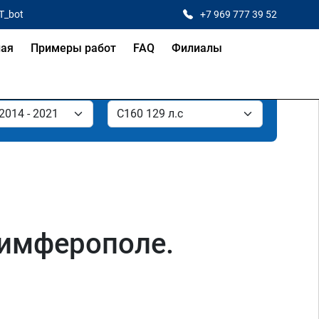
T_bot
+7 969 777 39 52
ная
Примеры работ
FAQ
Филиалы
Симферополе.