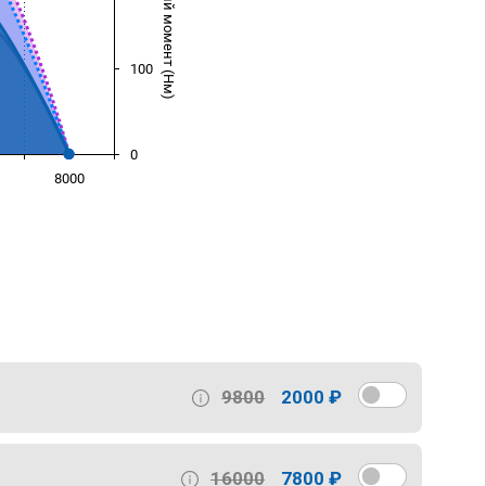
Крутящий момент (Нм)
100
0
8000
)
9800
2000 ₽
16000
7800 ₽