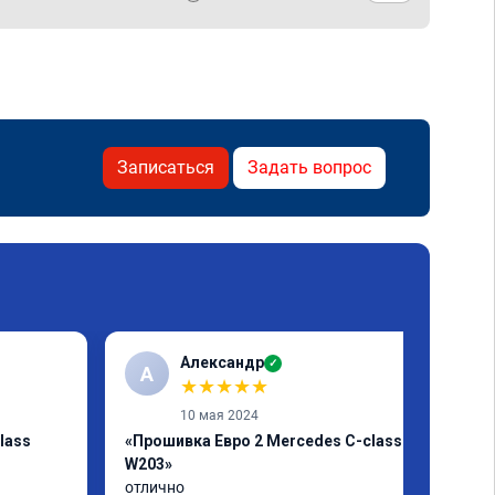
Записаться
Задать вопрос
Александр
✓
А
★
★
★
★
★
10 мая 2024
lass
«Прошивка Евро 2 Mercedes C-class
W203»
отлично