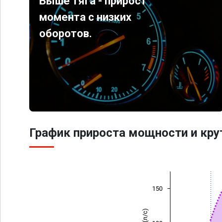
Выше тяга - прирост
момента с низких
оборотов.
График прироста мощности и кр
150