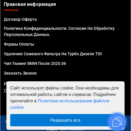
Правовая информация
Договор-Оферта
Политика Конфиденциальности. Согласие На Обработку
Персональных Данных.
Формы Оплаты
Удаление Сажевого Фильтра На Турбо Дизеле TDI
Чип Тюнинг BMW После 2020.06
Заказать Звонок
ИП Смирнов Георгий Павлович. ИНН 781302555843,
Сайт использует файлы cookie. Они необходимы для
ОГРНИП 324470400032610
оптимальной работы сайтов и сервисов. Подробнее
прочитайте в
Политике использования файлов
cookie
Разрешить все
© 2010 - 2026 Чип тюнинг в Симферополе - Автосервис
"Евро Чип Тюнинг"