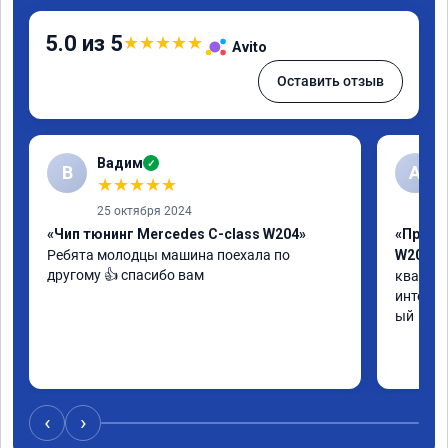
5.0 из 5
★
★
★
★
★
Avito
Оставить отзыв
Вадим
✓
В
А
★
★
★
★
★
25 октября 2024
«Чип тюнинг Mercedes C-class W204»
«Прошив
Ребята молодцы машина поехала по 
W205»
другому 👍 спасибо вам
квалифи
интелли
ый
‹
›