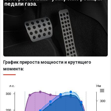
педали газа.
График прироста мощности и крутящего
момента:
л.с.
Нм
300
300
200