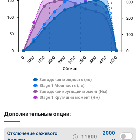
150
300
100
200
50
100
0
0
0
1000
1500
2000
2500
3000
3500
4000
4500
5000
Об/мин
Заводская мощность (лс)
Stage 1 Мощность (лс)
Заводской крутящий момент (Нм)
Stage 1 Крутящий момент (Нм)
Дополнительные опции:
2000
Отключение сажевого
11800