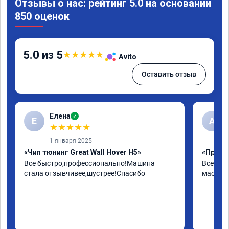
Отзывы о нас: рейтинг 5.0 на основании
850 оценок
5.0 из 5
★
★
★
★
★
Avito
Оставить отзыв
Елена
✓
Е
А
★
★
★
★
★
1 января 2025
«Чип тюнинг Great Wall Hover H5»
«Прошив
Все быстро,профессионально!Машина 
Все отл
стала отзывчивее,шустрее!Спасибо
мастера