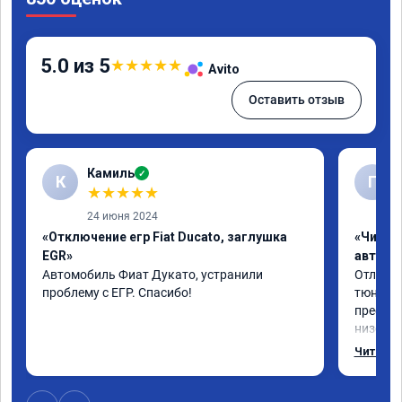
5.0 из 5
★
★
★
★
★
Avito
Оставить отзыв
Камиль
✓
К
Г
★
★
★
★
★
24 июня 2024
«Отключение егр Fiat Ducato, заглушка
«Чип т
EGR»
автомо
Автомобиль Фиат Дукато, устранили 
Отлична
проблему с ЕГР. Спасибо!
тюнинго
преобра
низов, 
Расход 
Читать 
снизилс
подробн
всем, к