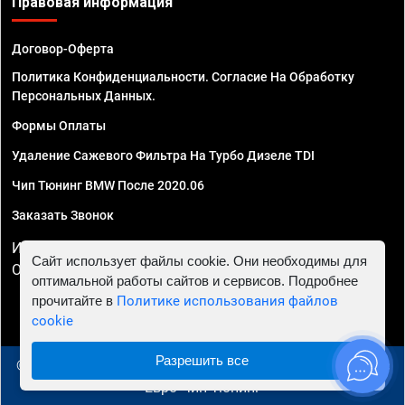
Правовая информация
Договор-Оферта
Политика Конфиденциальности. Согласие На Обработку
Персональных Данных.
Формы Оплаты
Удаление Сажевого Фильтра На Турбо Дизеле TDI
Чип Тюнинг BMW После 2020.06
Заказать Звонок
ИП Смирнов Георгий Павлович. ИНН 781302555843,
Сайт использует файлы cookie. Они необходимы для
ОГРНИП 324470400032610
оптимальной работы сайтов и сервисов. Подробнее
прочитайте в
Политике использования файлов
cookie
Разрешить все
© 2010 - 2026 Чип тюнинг в Симферополе - Автосервис
"Евро Чип Тюнинг"