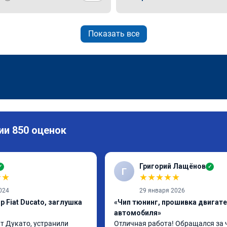
Показать все
ии 850 оценок
Григорий Лащёнов
✓
✓
Г
★
★
★
★
★
★
★
024
29 января 2026
 Fiat Ducato, заглушка
«Чип тюнинг, прошивка двигат
автомобиля»
 Дукато, устранили 
Отличная работа! Обращался за 