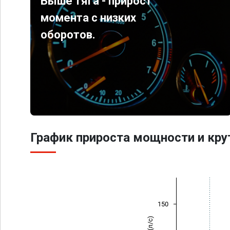
Выше тяга - прирост
момента с низких
оборотов.
График прироста мощности и кр
150