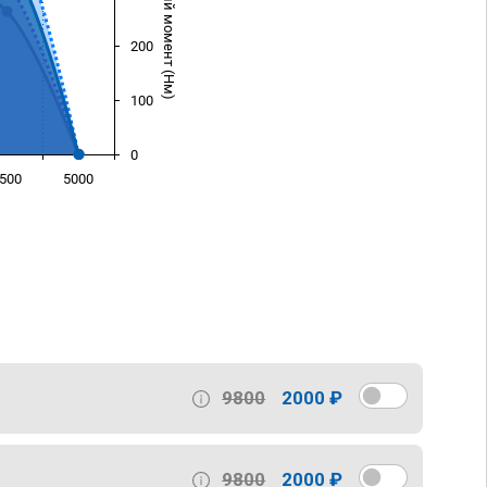
Крутящий момент (Нм)
200
100
0
500
5000
)
9800
2000 ₽
9800
2000 ₽