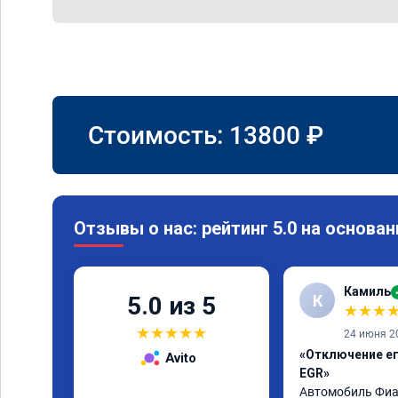
Стоимость:
13800
₽
Отзывы о нас: рейтинг 5.0 на основан
Камиль
К
5.0 из 5
★
★
★
★
★
★
★
★
24 июня 2
«Отключение егр
Avito
EGR»
Автомобиль Фиат