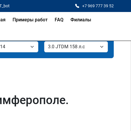
T_bot
+7 969 777 39 52
ная
Примеры работ
FAQ
Филиалы
Симферополе.