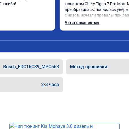
 Спасибо!
тюнингом Chery Tiggo 7 Pro Max. 
преобразилась: появилась уверен
с низов, исчезли провалы при разг
Расход в спокойном режиме даже
Читать полностью
снизился. Все сделали профессион
подробной консультацией. Реком
всем, кто сомневается.
Bosch_EDC16C39_MPC563
Метод прошивки:
2-3 часа