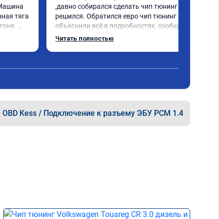
Машина 
,давно собирался сделать чип тюнинг и 
ная тяга 
решился. Обратился евро чип тюнинг мне 
оне. 
объяснили всё в подробностях, сообщили 
 немного 
сумму записали. Приехал в назначенное 
Читать полностью
ально, с 
время 2.5 часа и готово, разница ощутима 
ендую 
, я доволен ,спасибо! дали гарантию и 
сертификат ао11462 ,знают своё дело 
рекомендую 👍
OBD Kess / Подключение к разъему ЭБУ PCM 1.4