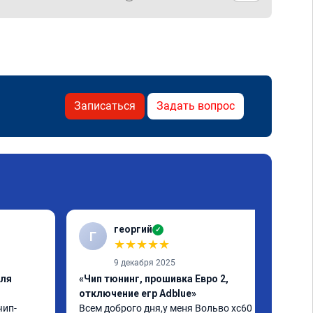
Записаться
Задать вопрос
георгий
✓
Г
★
★
★
★
★
9 декабря 2025
еля
«Чип тюнинг, прошивка Евро 2,
отключение егр Adblue»
чип-
Всем доброго дня,у меня Вольво xc60 