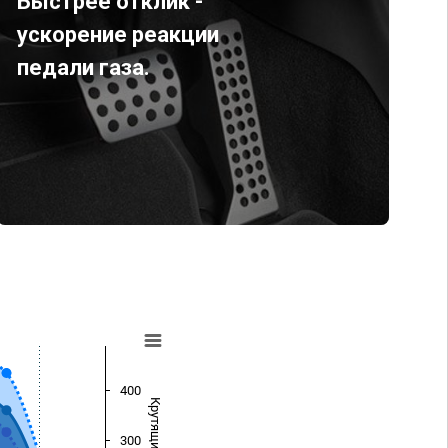
Быстрее отклик -
ускорение реакции
педали газа.
400
300