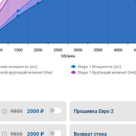
00
1500
2000
2500
3000
3500
4000
4
Об/мин
кая мощность (лс)
Stage 1 Мощность (лс)
кой крутящий момент (Нм)
Stage 1 Крутящий момент (Нм
9800
2000 ₽
Прошивка Евро 2
9800
2000 ₽
Возврат стока