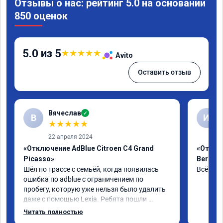
Отзывы о нас: рейтинг 5.0 на основании
850 оценок
5.0 из 5
★
★
★
★
★
Avito
Оставить отзыв
Вячеслав
✓
В
И
★
★
★
★
★
22 апреля 2024
«Отключение AdBlue Citroen C4 Grand
«Отклю
Picasso»
Berling
Шёл по трассе с семьёй, когда появилась 
Всё сде
ошибка по adblue с ограничением по 
пробегу, которую уже нельзя было удалить 
даже с помощью Lexia. Ребята пошли 
навстречу, оперативно приняли и за час 
Читать полностью
отшили как adblue, так и eolys. Отпуск не 