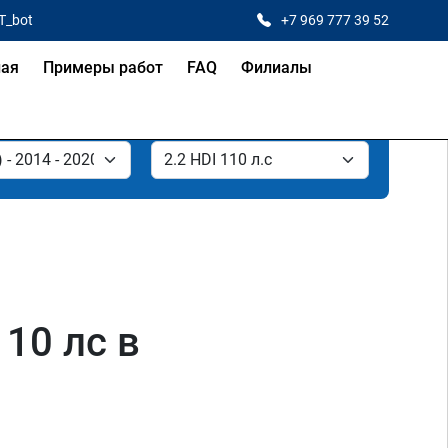
T_bot
+7 969 777 39 52
ная
Примеры работ
FAQ
Филиалы
110 лс в