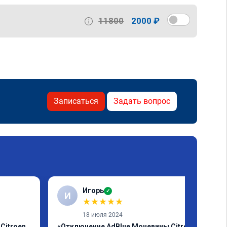
11800
2000 ₽
Записаться
Задать вопрос
Игорь
✓
И
★
★
★
★
★
18 июля 2024
Citroen
«Отключение AdBlue Мочевины Citroen