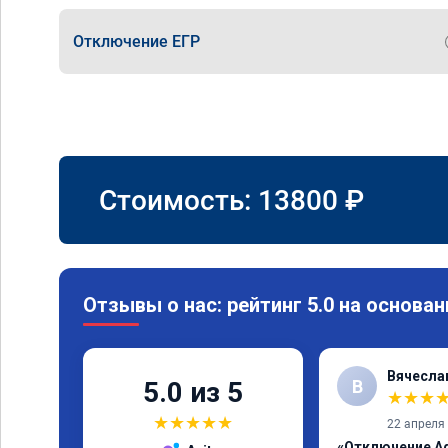
Отключение ЕГР
Стоимость:
13800
₽
Отзывы о нас: рейтинг 5.0 на основан
Вячесла
В
5.0 из 5
★
★
★
★
★
★
★
★
22 апреля
«Отключение Ad