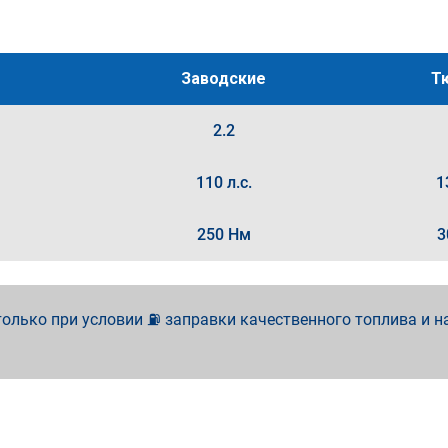
Заводские
Т
2.2
110 л.с.
1
250 Нм
3
олько при условии ⛽ заправки качественного топлива и н