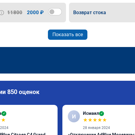
11800
2000 ₽
Возврат стока
Показать все
ии 850 оценок
в
Исмаил
✓
✓
И
★
★
★
★
★
★
★
 2024
28 января 2024
Blue Citroen C4 Grand
«Отключение AdBlue Мочевины 