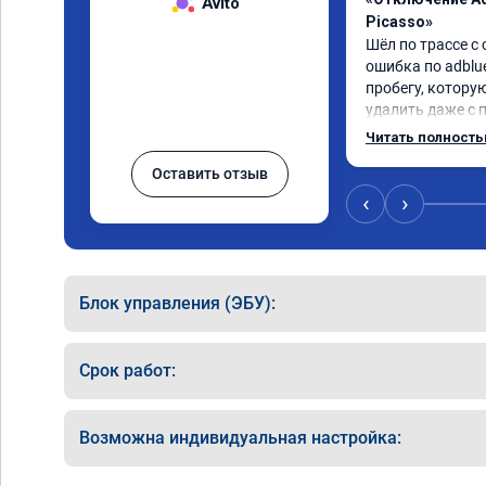
Avito
Picasso»
Шёл по трассе с 
ошибка по adblue
пробегу, котору
удалить даже с 
пошли навстречу
Читать полност
за час отшили как
Оставить отзыв
Отпуск не был со
‹
›
Блок управления (ЭБУ):
Срок работ:
Возможна индивидуальная настройка: