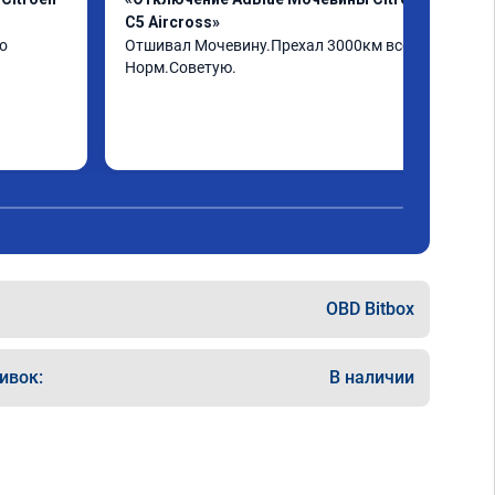
C5 Aircross»
о
Отшивал Мочевину.Прехал 3000км всё 
Норм.Советую.
OBD Bitbox
ивок:
В наличии