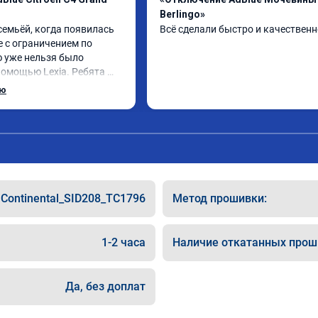
Berlingo»
семьёй, когда появилась 
Всё сделали быстро и качественн
 с ограничением по 
ю уже нельзя было 
помощью Lexia. Ребята 
, оперативно приняли и 
ью
 adblue, так и eolys. 
рван ))
Continental_SID208_TC1796
Метод прошивки:
1-2 часа
Наличие откатанных прош
Да, без доплат