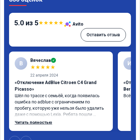
5.0 из 5
★
★
★
★
★
Avito
Оставить отзыв
Вячеслав
✓
В
И
★
★
★
★
★
22 апреля 2024
«Отключение AdBlue Citroen C4 Grand
«Отклю
Picasso»
Berling
Шёл по трассе с семьёй, когда появилась 
Всё сде
ошибка по adblue с ограничением по 
пробегу, которую уже нельзя было удалить 
даже с помощью Lexia. Ребята пошли 
навстречу, оперативно приняли и за час 
Читать полностью
отшили как adblue, так и eolys. Отпуск не 
был сорван ))