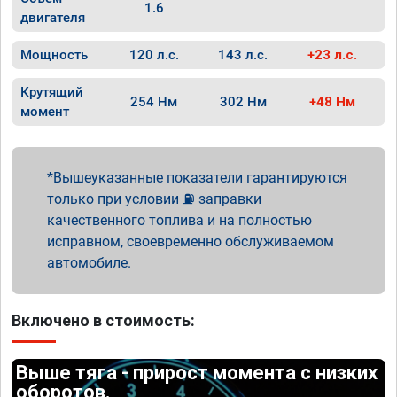
1.6
двигателя
Мощность
120 л.с.
143 л.с.
+23 л.с.
Крутящий
254 Нм
302 Нм
+48 Нм
момент
Вышеуказанные показатели гарантируются
только при условии ⛽ заправки
качественного топлива и на полностью
исправном, своевременно обслуживаемом
автомобиле.
Включено в стоимость:
Выше тяга - прирост момента с низких
оборотов.