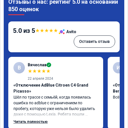
Отзывы о нас: рейтинг 5.0 на основании
850 оценок
5.0 из 5
★
★
★
★
★
Avito
Оставить отзыв
Вячеслав
✓
В
И
★
★
★
★
★
22 апреля 2024
«Отключение AdBlue Citroen C4 Grand
«Отклю
Picasso»
Berling
Шёл по трассе с семьёй, когда появилась 
Всё сде
ошибка по adblue с ограничением по 
пробегу, которую уже нельзя было удалить 
даже с помощью Lexia. Ребята пошли 
навстречу, оперативно приняли и за час 
Читать полностью
отшили как adblue, так и eolys. Отпуск не 